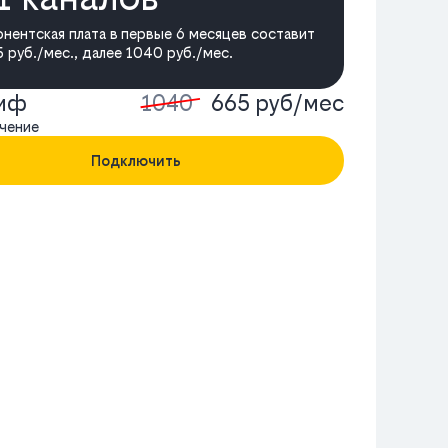
нентская плата в первые 6 месяцев составит
 руб./мес., далее 1040 руб./мес.
риф
1040
665 руб/мес
чение
Подключить