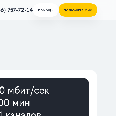
66) 757-72-14
помощь
позвоните мне
0 мбит/cек
00 мин
1 каналов