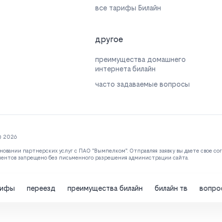
все тарифы Билайн
другое
преимущества домашнего
интернета билайн
часто задаваемые вопросы
© 2026
новании партнерских услуг с ПАО "Вымпелком". Отправляя заявку вы даете свое со
ментов запрещено без письменного разрешения администрации сайта.
рифы
переезд
преимущества билайн
билайн тв
вопро