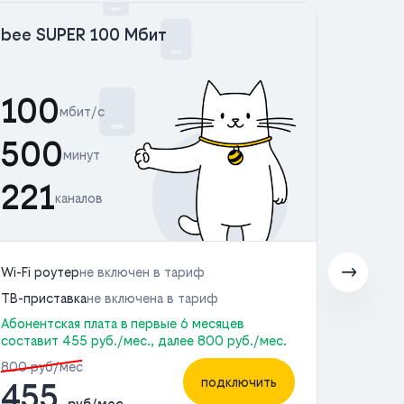
bee SUPER 100 Мбит
bee 
100
50
мбит/с
500
50
минут
221
22
каналов
Wi-Fi роутер
не включен в тариф
Wi-Fi 
ТВ-приставка
не включена в тариф
ТВ-пр
Абонентская плата в первые 6 месяцев
Абонен
составит 455 руб./мес., далее 800 руб./мес.
состав
800 руб/мес
900 р
подключить
455
5
руб/мес