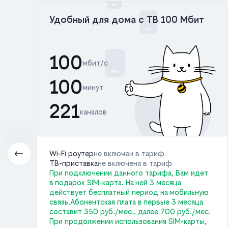
Удобный для дома с ТВ 100 Мбит
100
мбит/с
100
минут
221
каналов
Wi-Fi роутер
не включен в тариф
ТВ-приставка
не включена в тариф
При подключении данного тарифа, Вам идет
в подарок SIM-карта. На ней 3 месяца
с.
действует бесплатный период на мобильную
связь.Абонентская плата в первые 3 месяца
составит 350 руб./мес., далее 700 руб./мес.
ь
При продолжении использования SIM-карты,