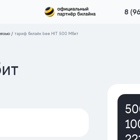
8 (9
вязью
тариф билайн bee HIT 500 Мбит
бит
50
10
22