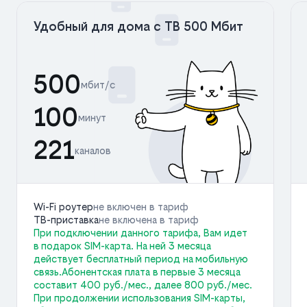
Удобный для дома с ТВ 500 Мбит
500
мбит/с
100
минут
221
каналов
Wi-Fi роутер
не включен в тариф
ТВ-приставка
не включена в тариф
При подключении данного тарифа, Вам идет
в подарок SIM-карта. На ней 3 месяца
действует бесплатный период на мобильную
связь.Абонентская плата в первые 3 месяца
составит 400 руб./мес., далее 800 руб./мес.
При продолжении использования SIM-карты,