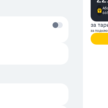
Або
665
за та
за подклю